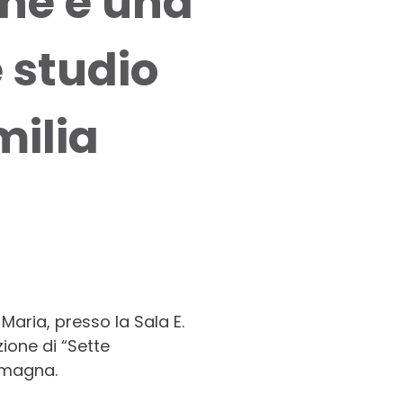
ine e una
 studio
milia
Maria, presso la Sala E.
ione di “Sette
Romagna.