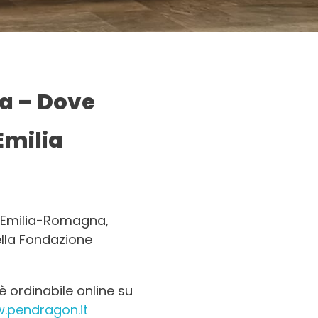
ra
–
Dove
Emilia
l’Emilia-Romagna,
ella Fondazione
 è ordinabile online su
.pendragon.it