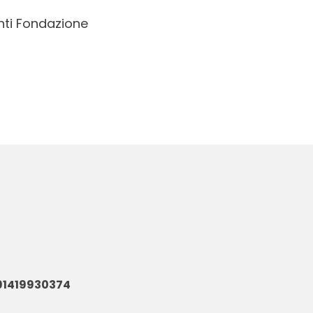
nti Fondazione
 91419930374