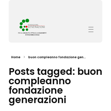
Fondazione Generazioni
Complete Elementor Demo - Phlox WordPress Theme
Home
buon compleanno fondazione gen...
Posts tagged: buon
compleanno
fondazione
generazioni