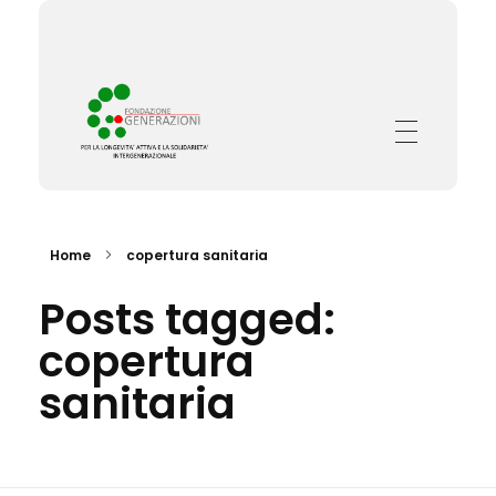
Fondazione Generazioni
Complete Elementor Demo - Phlox WordPress Theme
Home
copertura sanitaria
Posts tagged:
copertura
sanitaria