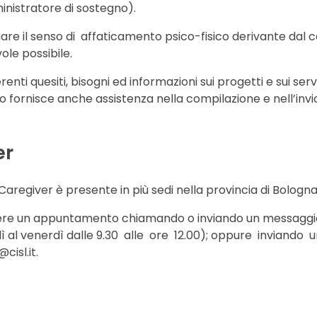
nistratore di sostegno).
are il senso di affaticamento psico-fisico derivante dal c
vole possibile.
nti quesiti, bisogni ed informazioni sui progetti e sui servizi
o fornisce anche assistenza nella compilazione e nell’invi
er
 Caregiver è presente in più sedi nella provincia di Bologna
ndere un appuntamento chiamando o inviando un messagg
 al venerdì dalle 9.30 alle ore 12.00); oppure inviando 
cisl.it.