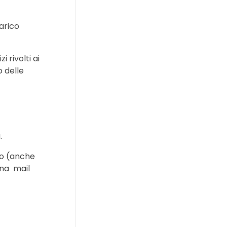
arico
 rivolti ai
o delle
.
io (anche
una mail