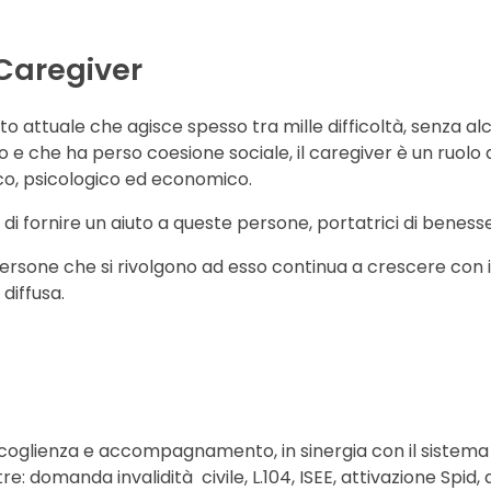
 Caregiver
o attuale che agisce spesso tra mille difficoltà, senza alc
 che ha perso coesione sociale, il caregiver è un ruolo dif
sico, psicologico ed economico.
i fornire un aiuto a queste persone, portatrici di benesse
i persone che si rivolgono ad esso continua a crescere con 
diffusa.
 accoglienza e accompagnamento, in sinergia con il sistema 
e: domanda invalidità civile, L.104, ISEE, attivazione Spid,