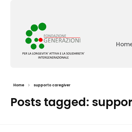
Hom
Fondazione Generazioni
Complete Elementor Demo - Phlox WordPress Theme
Home
supporto caregiver
Posts tagged: suppor