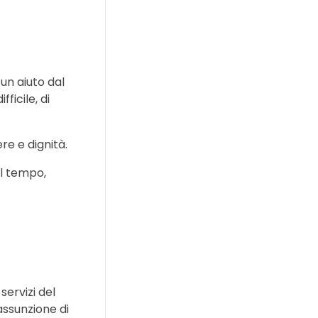
un aiuto dal
ficile, di
re e dignità.
il tempo,
servizi del
 assunzione di