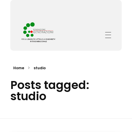
Fondazione Generazioni
Complete Elementor Demo - Phlox WordPress Theme
Home
studio
Posts tagged:
studio